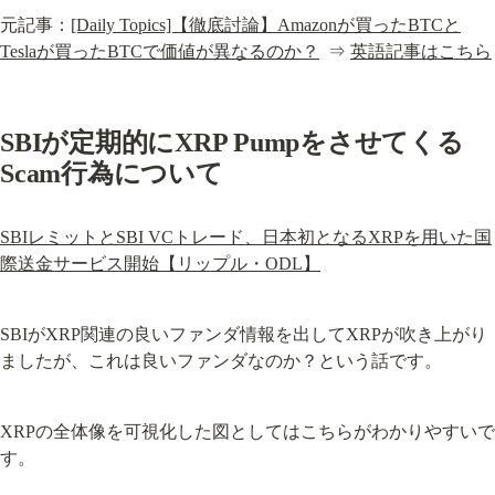
元記事：
[Daily Topics]【徹底討論】Amazonが買ったBTCと
Teslaが買ったBTCで価値が異なるのか？
  ⇒ 
英語記事はこちら
SBIが定期的にXRP Pumpをさせてくる
Scam行為について
SBIレミットとSBI VCトレード、日本初となるXRPを用いた国
際送金サービス開始【リップル・ODL】
SBIがXRP関連の良いファンダ情報を出してXRPが吹き上がり
ましたが、これは良いファンダなのか？という話です。
XRPの全体像を可視化した図としてはこちらがわかりやすいで
す。