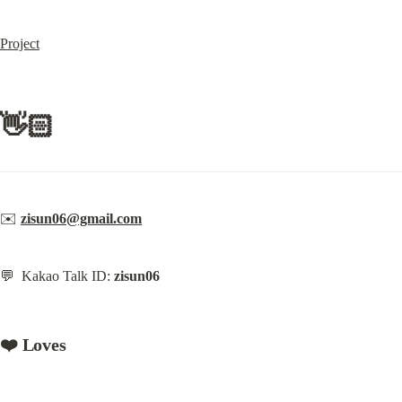
Project
👋🏻
✉️ 
zisun06@gmail.com
💬  Kakao Talk ID: 
zisun06
❤️ Loves