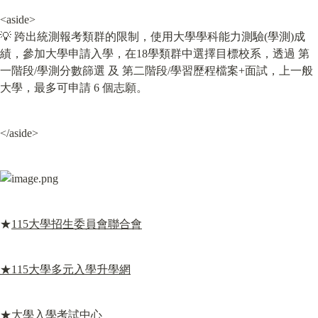
<aside>

💡 跨出統測報考類群的限制，使用大學學科能力測驗(學測)成
績，參加大學申請入學，在18學類群中選擇目標校系，透過 第
一階段/學測分數篩選 及 第二階段/學習歷程檔案+面試，上一般
大學，最多可申請 6 個志願。
</aside>
★
115大學招生委員會聯合會
★115大學多元入學升學網
★
大學入學考試中心