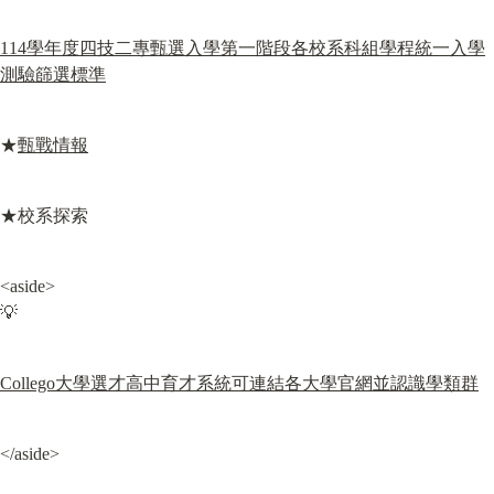
114學年度四技二專甄選入學第一階段各校系科組學程統一入學
測驗篩選標準
★
甄戰情報
★校系探索
<aside>

💡
Collego大學選才高中育才系統可連結各大學官網並認識學類群
</aside>