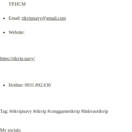
TP.HCM
Email: 
rikvipnavy@gmail.com
Website:
https://rikvip.navy/
Hotline: 0931.892.630
Tag: #rikvipnavy #rikvip #conggamerikvip #linkvaorikvip
My socials: