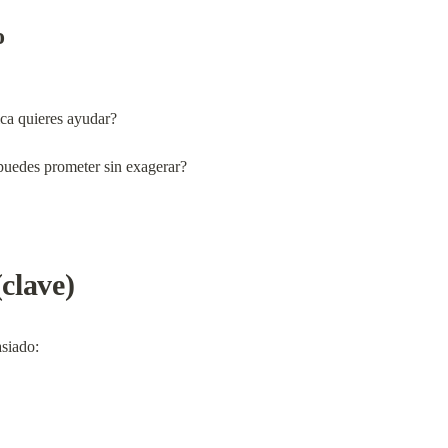
o
ica quieres ayudar?
puedes prometer sin exagerar?
(clave)
asiado: