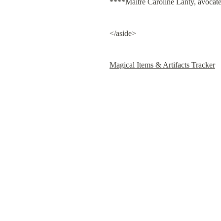
****Maître Caroline Lanty, avocate 
</aside>
Magical Items & Artifacts Tracker