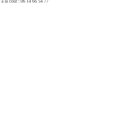
à la cour : 06 14 66 54 77