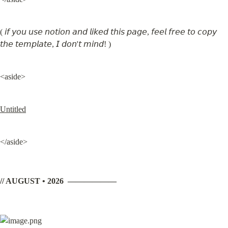
( 𝘪𝘧 𝘺𝘰𝘶 𝘶𝘴𝘦 𝘯𝘰𝘵𝘪𝘰𝘯 𝘢𝘯𝘥 𝘭𝘪𝘬𝘦𝘥 𝘵𝘩𝘪𝘴 𝘱𝘢𝘨𝘦, 𝘧𝘦𝘦𝘭 𝘧𝘳𝘦𝘦 𝘵𝘰 𝘤𝘰𝘱𝘺 
𝘵𝘩𝘦 𝘵𝘦𝘮𝘱𝘭𝘢𝘵𝘦, 𝘐 𝘥𝘰𝘯'𝘵 𝘮𝘪𝘯𝘥! )
<aside>
Untitled
</aside>
// AUGUST • 2026  ——————