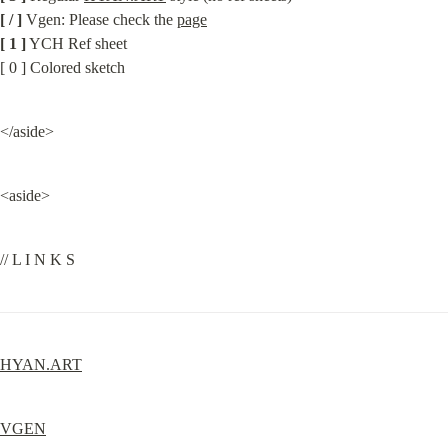
[ / ]
 Vgen: Please check the 
page
[ 1 ]
 YCH Ref sheet

[ 0 ] Colored sketch
</aside>
<aside>
// L I N K S
HYAN.ART
VGEN