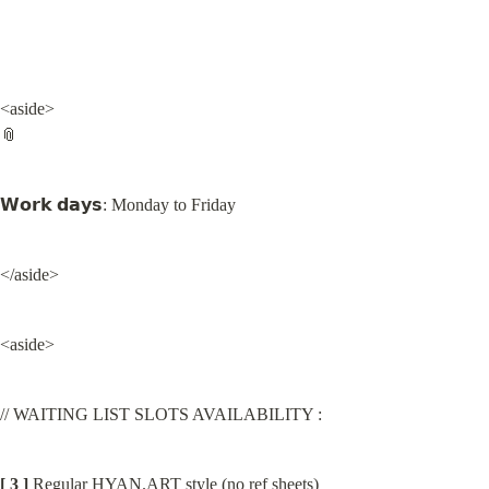
<aside>

📎
𝗪𝗼𝗿𝗸 𝗱𝗮𝘆𝘀: Monday to Friday
</aside>
<aside>
// WAITING LIST SLOTS AVAILABILITY :
[ 3 ]
 Regular 
HYAN.ART