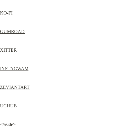
KO-FI
GUMROAD
XITTER
INSTAGWAM
ZEVIANTART
UCHUB
</aside>