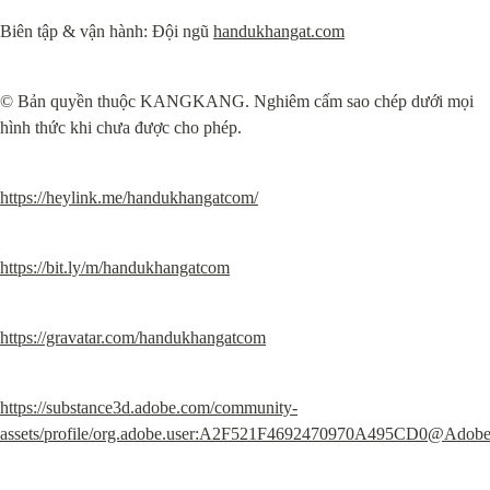
Biên tập & vận hành: Đội ngũ 
handukhangat.com
© Bản quyền thuộc KANGKANG. Nghiêm cấm sao chép dưới mọi 
hình thức khi chưa được cho phép.
https://heylink.me/handukhangatcom/
https://bit.ly/m/handukhangatcom
https://gravatar.com/handukhangatcom
https://substance3d.adobe.com/community-
assets/profile/org.adobe.user:A2F521F4692470970A495CD0@Adob