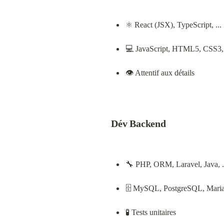
⚛️ React (JSX), TypeScript, ...
💻 JavaScript, HTML5, CSS3, J
👁️ Attentif aux détails
Dév Backend
🔧 PHP, ORM, Laravel, Java, .
🗄️ MySQL, PostgreSQL, Mari
🧪 Tests unitaires