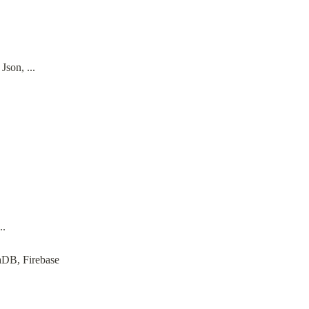
son, ...
..
aDB, Firebase