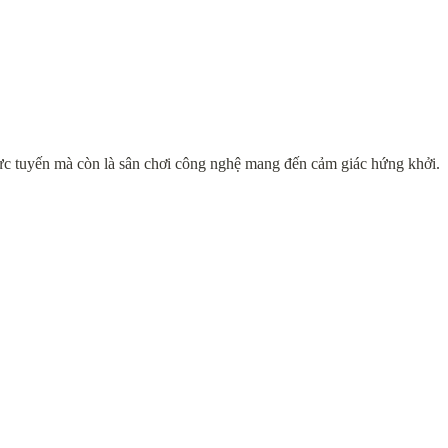
 trực tuyến mà còn là sân chơi công nghệ mang đến cảm giác hứng khởi.