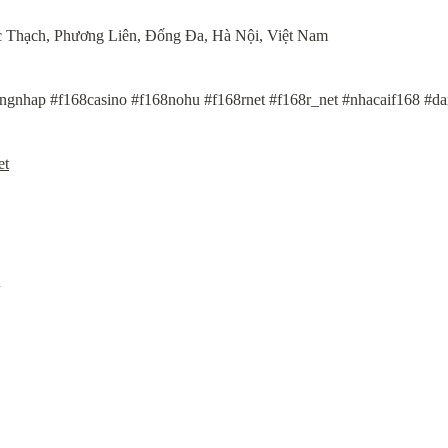
ọc Thạch, Phương Liên, Đống Đa, Hà Nội, Việt Nam
ngnhap #f168casino #f168nohu #f168rnet #f168r_net #nhacaif168 #
et