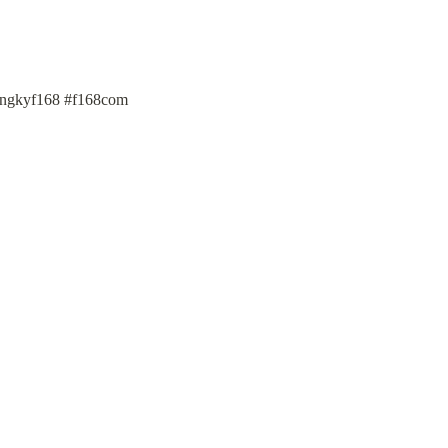
dangkyf168 #f168com