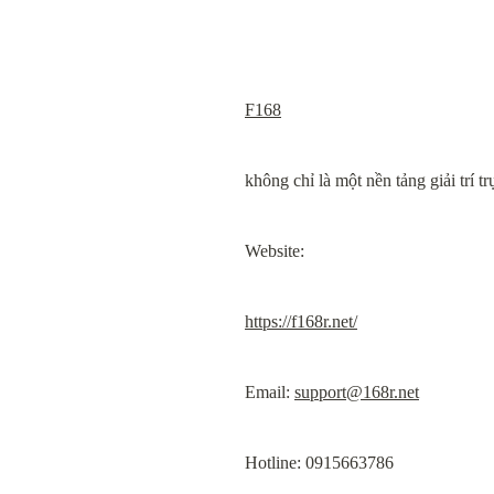
F168
không chỉ là một nền tảng giải trí
Website:
https://f168r.net/
Email: 
support@168r.net
Hotline: 0915663786