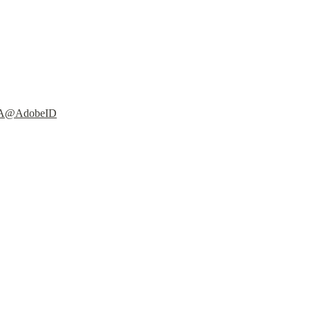
5EDA@AdobeID