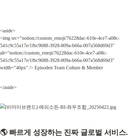
<aside>

<img src="notion://custom_emoji/76228dac-610e-4ce7-a08c-
541c9c55a17e/1fbc9688-3928-809a-b66a-007a568d69d3" 
alt="notion://custom_emoji/76228dac-610e-4ce7-a08c-
541c9c55a17e/1fbc9688-3928-809a-b66a-007a568d69d3" 
width="40px" /> Episoden Team Culture & Member
</aside>
🌎 빠르게 성장하는 진짜 글로벌 서비스.