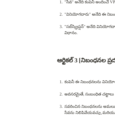
"సేవ" అనేది కంపెనీ అందించే 
"వినియోగదారు" అనేది ఈ నిబంధన
"సబ్‌స్క్రిప్షన్" అనేది వినియోగదారు Google Play Store లేదా Apple App Store ద్వారా నిర్దిష్ట మొత్తాన్ని చెల్లించి సేవలను వినియోగించగలిగే 
విధానం.
ఆర్టికల్ 3 [నిబంధనల ప
కంపెనీ ఈ నిబంధనలను వినియోగద
అవసరమైతే, సంబంధిత చట్టాలు 
సవరించిన నిబంధనలను అమలు తే