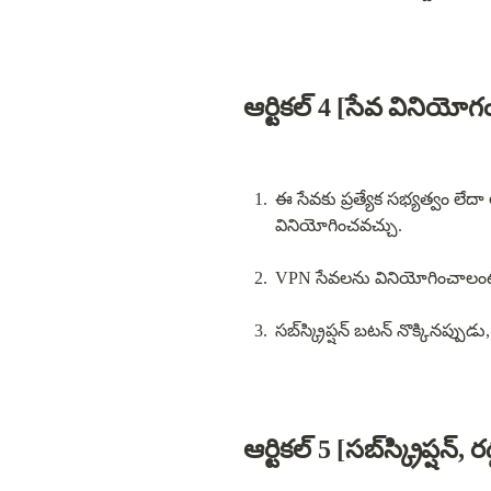
ఆర్టికల్ 4 [సేవ వినియోగ
ఈ సేవకు ప్రత్యేక సభ్యత్వం లేదా
వినియోగించవచ్చు.
సబ్‌స్క్రిప్షన్ బటన్ నొక్క
ఆర్టికల్ 5 [సబ్‌స