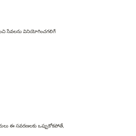
రులు ఈ సవరణలకు ఒప్పుకోకపోతే, 