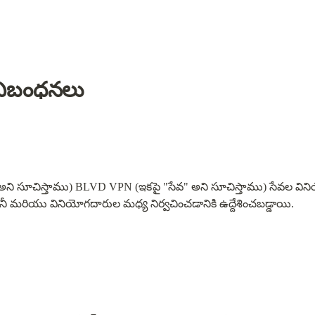
నిబంధనలు
ి సూచిస్తాము) BLVD VPN (ఇకపై "సేవ" అని సూచిస్తాము) సేవల వినియ
నీ మరియు వినియోగదారుల మధ్య నిర్వచించడానికి ఉద్దేశించబడ్డాయి.