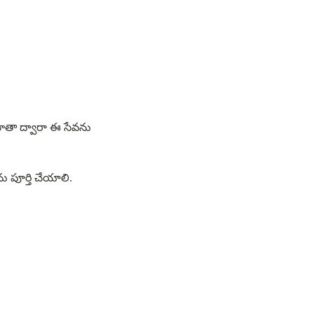
ఖాతా ద్వారా ఈ సేవను 
pp Store ద్వారా సబ్‌స్క్రిప్షన్ చెల్లింపును పూర్తి చేయాలి.