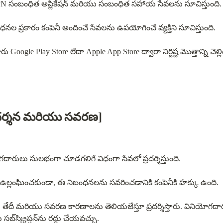
VPN సంబంధిత అప్లికేషన్ మరియు సంబంధిత సహాయ సేవలను సూచిస్తుంది.
ల ప్రకారం కంపెనీ అందించే సేవలను ఉపయోగించే వ్యక్తిని సూచిస్తుంది.
్రదర్శన మరియు సవరణ]
ారులు సులభంగా చూడగలిగే విధంగా సేవలో ప్రదర్శిస్తుంది.
ఉల్లంఘించకుండా, ఈ నిబంధనలను సవరించడానికి కంపెనీకి హక్కు ఉంది.
దీ మరియు సవరణ కారణాలను తెలియజేస్తూ ప్రదర్శిస్తారు. వినియోగదా
సేవను నిలిపివేయవచ్చు మరియు సబ్‌స్క్రిప్షన్‌ను రద్దు చేయవచ్చు.