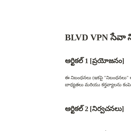
BLVD VPN సేవా 
ఆర్టికల్ 1 [ప్రయోజనం]
ఈ నిబంధనలు (ఇకపై "నిబంధనలు" అన
బాధ్యతలు మరియు కర్తవ్యాలను కంపె
ఆర్టికల్ 2 [నిర్వచనలు]