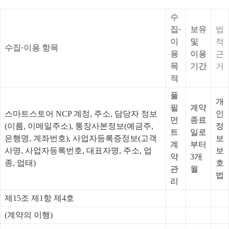
수
집·
보유 
법
이
및 
적 
수집·이용 항목
용 
이용
근
목
기간
거
적
풀
개
필
계약 
스마트스토어 NCP 계정, 주소, 담당자 정보
인
먼
종료
(이름, 이메일주소), 통장사본정보(예금주, 
정
트 
일로
은행명, 계좌번호), 사업자등록증정보(고객
보
계
부터 
사명, 사업자등록번호, 대표자명, 주소, 업
보
약 
3개
종, 업태)
호
관
월
법
리
제15조 제1항 제4호
(계약의 이행)