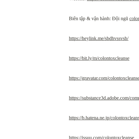
Biên tập & vận hành: Đội ngũ 
colo
https://heylink.me/sbdhvssvsb/
https://bit.ly/m/colontoxcleanse
https://gravatar.com/colontoxcleans
https://substance3d.adobe.com/c
https://b.hatena.ne.jp/colontoxclea
https://issuu.com/colontoxcleanse