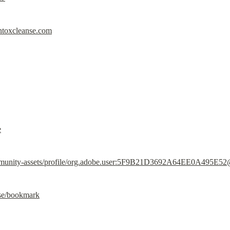
ntoxcleanse.com
e
ommunity-assets/profile/org.adobe.user:5F9B21D3692A64EE0A495E
nse/bookmark