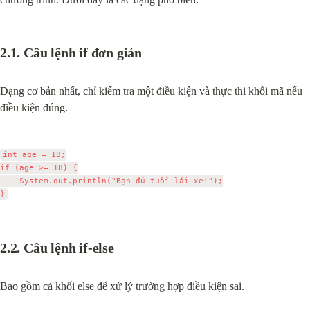
2.1. Câu lệnh if đơn giản
Dạng cơ bản nhất, chỉ kiểm tra một điều kiện và thực thi khối mã nếu 
điều kiện đúng.
int age = 18;

if (age >= 18) {

    System.out.println("Bạn đủ tuổi lái xe!");

2.2. Câu lệnh if-else
Bao gồm cả khối else để xử lý trường hợp điều kiện sai.