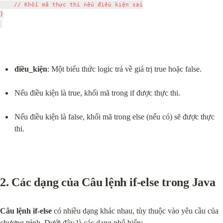
    // Khối mã thực thi nếu điều kiện sai

}

điều_kiện
: Một biểu thức logic trả về giá trị true hoặc false.
Nếu điều kiện là true, khối mã trong if được thực thi.
Nếu điều kiện là false, khối mã trong else (nếu có) sẽ được thực 
thi.
2. Các dạng của 
Câu lệnh if-else trong Java
Câu lệnh if-else
 có nhiều dạng khác nhau, tùy thuộc vào yêu cầu của 
chương trình. Dưới đây là các dạng phổ biến: