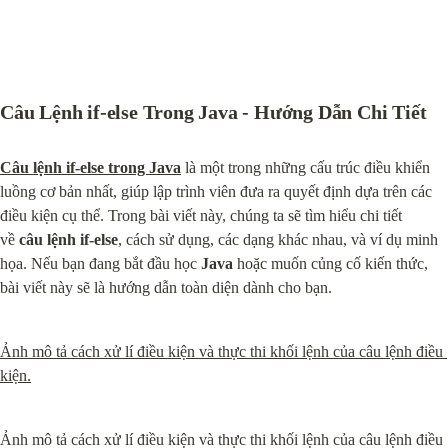
Câu Lệnh if-else Trong Java - Hướng Dẫn Chi Tiết
Câu lệnh if-else trong Java
 là một trong những cấu trúc điều khiển 
luồng cơ bản nhất, giúp lập trình viên đưa ra quyết định dựa trên các 
điều kiện cụ thể. Trong bài viết này, chúng ta sẽ tìm hiểu chi tiết 
về 
câu lệnh if-else
, cách sử dụng, các dạng khác nhau, và ví dụ minh 
họa. Nếu bạn đang bắt đầu học 
Java
 hoặc muốn củng cố kiến thức, 
bài viết này sẽ là hướng dẫn toàn diện dành cho bạn.
Ảnh mô tả cách xử lí điều kiện và thực thi khối lệnh của câu lệnh điều 
kiện.
Ảnh mô tả cách xử lí điều kiện và thực thi khối lệnh của câu lệnh điều 