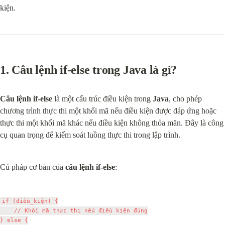
kiện.
1. 
Câu lệnh if-else trong Java
 là gì?
Câu lệnh if-else
 là một cấu trúc điều kiện trong 
Java
, cho phép 
chương trình thực thi một khối mã nếu điều kiện được đáp ứng hoặc 
thực thi một khối mã khác nếu điều kiện không thỏa mãn. Đây là công 
cụ quan trọng để kiểm soát luồng thực thi trong lập trình.
Cú pháp cơ bản của 
câu lệnh if-else
:
if (điều_kiện) {

    // Khối mã thực thi nếu điều kiện đúng

} else {
