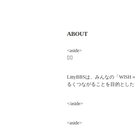
ABOUT
<aside>

🧙‍♀️
LittyBBSは、みんなの「W
るくつながることを目的とした
</aside>
<aside>