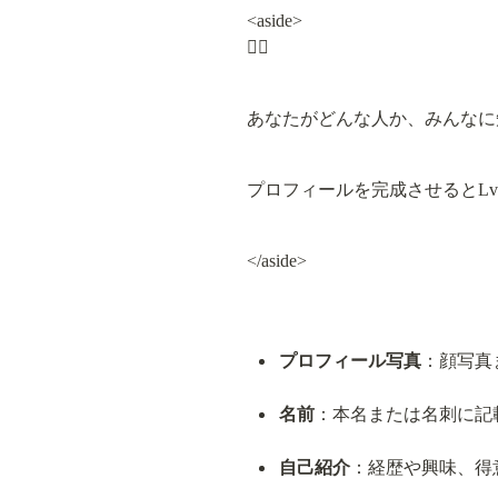
<aside>

🧙‍♀️
あなたがどんな人か、みんなに
プロフィールを完成させるとL
</aside>
プロフィール写真
：顔写真
名前
：本名または名刺に記
自己紹介
：経歴や興味、得