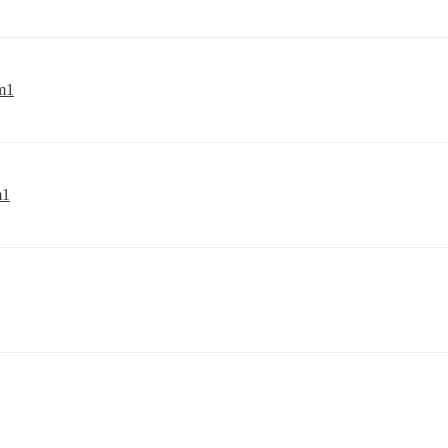
m1
m1