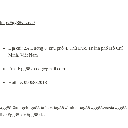
https://gg88vn.asia/
Địa chỉ: 2A Đường 8, khu phố 4, Thủ Đức, Thành phố Hồ Chí 
Minh, Việt Nam
Email: 
gg88vnasia@gmail.com
Hotline: 0906882013
#gg88 #trangchugg88 #nhacaigg88 #linkvaogg88 #gg88vnasia #gg88 
live #gg88 kjc #gg88 slot