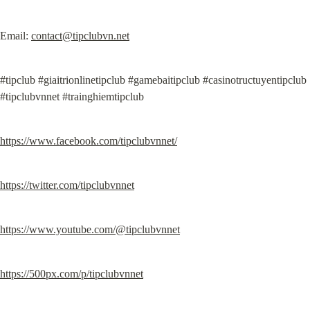
Email: 
contact@tipclubvn.net
#tipclub #giaitrionlinetipclub #gamebaitipclub #casinotructuyentipclub 
#tipclubvnnet #trainghiemtipclub
https://www.facebook.com/tipclubvnnet/
https://twitter.com/tipclubvnnet
https://www.youtube.com/@tipclubvnnet
https://500px.com/p/tipclubvnnet