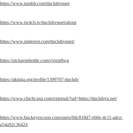
https://www.tumblr.com/tipclubvnnet
https://www.twitch.tv/tipclubvnnet/about
https://www.pinterest.com/tipclubvnnet/
https://pictureinbottle.com/r/ujzir8wg
https://akniga.org/profile/1399707-tipclub/
https://www.chichi-pui.com/external/?url=https://tipclubvn.net/
https://www.buckeyescoop.com/users/0dc818d7-e60e-4c11-adce-
a54a92c36424