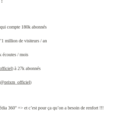
 :
 qui compte 180k abonnés
’1 million de visiteurs / an
k écoutes / mois
fficiel
) à 27k abonnés
@prixm_officiel
)
a 360° => et c’est pour ça qu’on a besoin de renfort !!!