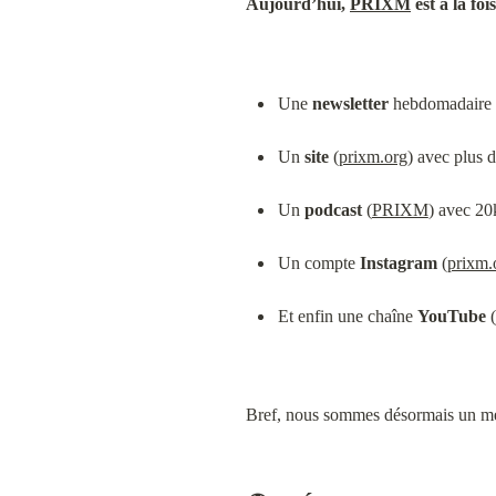
Aujourd’hui, 
PRIXM
 est à la fois
Une 
newsletter
 hebdomadaire
Un 
site
 (
prixm.org
) avec plus d
Un 
podcast
 (
PRIXM
) avec 20
Un compte 
Instagram
 (
prixm.o
Et enfin une chaîne 
YouTube
 (
Bref, nous sommes désormais un médi