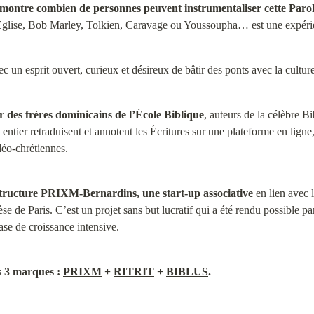
, montre combien de personnes peuvent instrumentaliser cette Parol
 l’Église, Bob Marley, Tolkien, Caravage ou Youssoupha… est une expéri
un esprit ouvert, curieux et désireux de bâtir des ponts avec la culture 
des frères dominicains de l’École Biblique
, auteurs de la célèbre Bi
ntier retraduisent et annotent les Écritures sur une plateforme en ligne,
déo-chrétiennes.
structure PRIXM-Bernardins, une start-up associative
 en lien avec 
se de Paris. C’est un projet sans but lucratif qui a été rendu possible 
ase de croissance intensive.
s 3 marques : 
PRIXM
 + 
RITRIT
 + 
BIBLUS
.