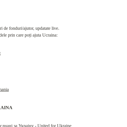
i de fonduri/ajutor, updatate live.

dele prin care poți ajuta Ucraina:
t
mania
RAINA
нi за Украiну - United for Ukraine