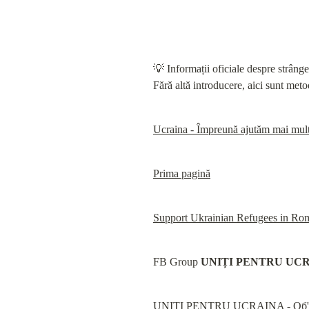
💡 Informații oficiale despre strânger
Fără altă introducere, aici sunt meto
Ucraina - Împreună ajutăm mai mul
Prima pagină
Support Ukrainian Refugees in Ro
FB Group 
UNIȚI PENTRU UC
UNIȚI PENTRU UCRAINA - Об'εдна