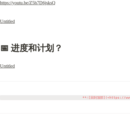
https://youtu.be/Z5h7D6jsksQ
Untitled
📅 进度和计划？
Untitled