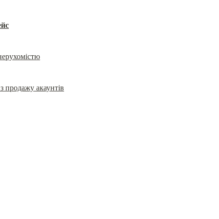
ейс
 нерухомістю
продажу акаунтів