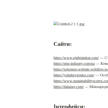
Сайти:
https://www.eightstation.com/
https://ppp-industry.com/ua
https://solomon-website.webflow.io
https://yuliabevzenko.com/
https://www.sustainabilityscorex.c
https://dalapay.com/
 — Міжнародн
Інтерфейси: