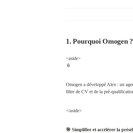
1. Pourquoi Omogen ? 
<aside>

📎
Omogen a développé Alex : un agent 
filtre de CV et de la pré-qualificati
</aside>
🎯 Simplifier et accélérer la présé