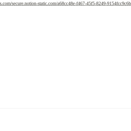
aws.com/secure.notion-static.com/a68cc48e-f467-45f5-8249-9154fcc9