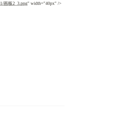
c6b1/画板2_3.png
" width="40px" /> 