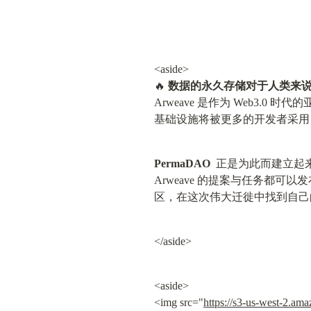
<aside>

🔥 
数据的永久存储对于人类来
Arweave 是作为 Web3.
基础设施将被更多的开发者采用
PermaDAO
  正是为此而建立起
Arweave 的提案与任务都可
区，在这次伟大迁徙中找到自己
</aside>
<aside>

<img src="
https://s3-us-west-2.a