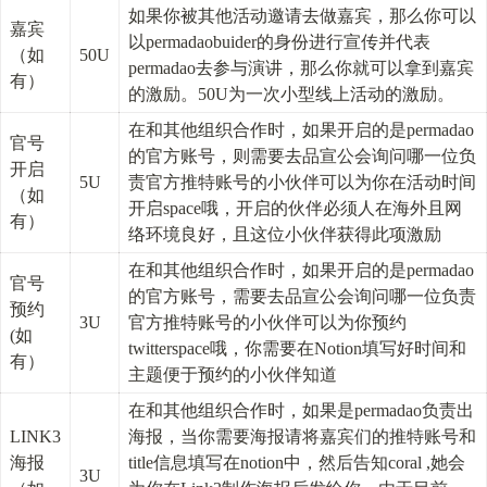
如果你被其他活动邀请去做嘉宾，那么你可以
嘉宾
以permadaobuider的身份进行宣传并代表
（如
50U
permadao去参与演讲，那么你就可以拿到嘉宾
有）
的激励。50U为一次小型线上活动的激励。
在和其他组织合作时，如果开启的是permadao
官号
的官方账号，则需要去品宣公会询问哪一位负
开启
5U
责官方推特账号的小伙伴可以为你在活动时间
（如
开启space哦，开启的伙伴必须人在海外且网
有）
络环境良好，且这位小伙伴获得此项激励
在和其他组织合作时，如果开启的是permadao
官号
的官方账号，需要去品宣公会询问哪一位负责
预约 
3U
官方推特账号的小伙伴可以为你预约
(如
twitterspace哦，你需要在Notion填写好时间和
有）
主题便于预约的小伙伴知道
在和其他组织合作时，如果是permadao负责出
LINK3
海报，当你需要海报请将嘉宾们的推特账号和
海报
title信息填写在notion中，然后告知coral ,她会
3U