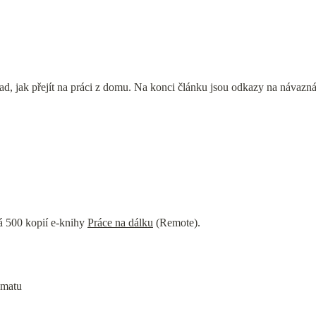
ad, jak přejít na práci z domu. Na konci článku jsou odkazy na návazná
á 500 kopií e-knihy 
Práce na dálku
 (Remote).
ématu