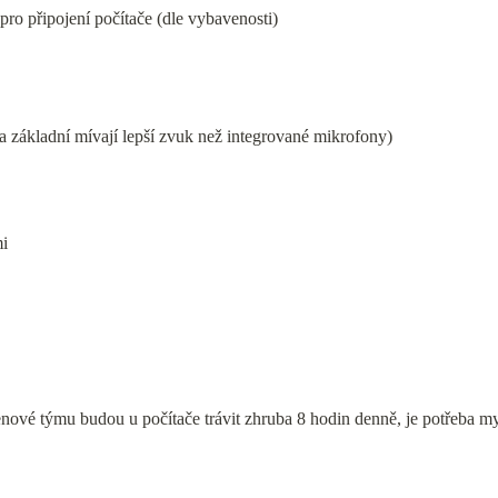
ro připojení počítače (dle vybavenosti)
ta základní mívají lepší zvuk než integrované mikrofony)
mi
enové týmu budou u počítače trávit zhruba 8 hodin denně, je potřeba my