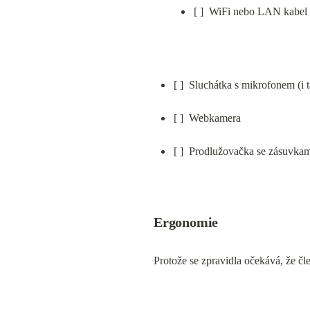
[ ]  WiFi nebo LAN kabel p
[ ]  Sluchátka s mikrofonem (i 
[ ]  Webkamera
[ ]  Prodlužovačka se zásuvka
Ergonomie
Protože se zpravidla očekává, že čl