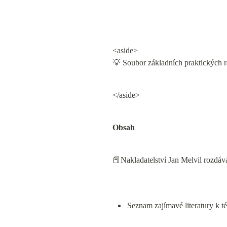
<aside>

💡 Soubor základních praktických r
</aside>
Obsah
📕Nakladatelství Jan Melvil rozdáv
Seznam zajímavé literatury k t