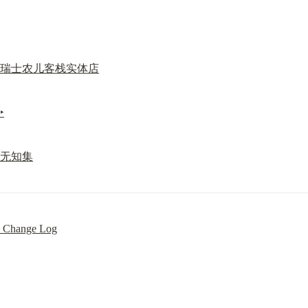
瑞士农儿客栈实体店
‣
无知集
 Change Log