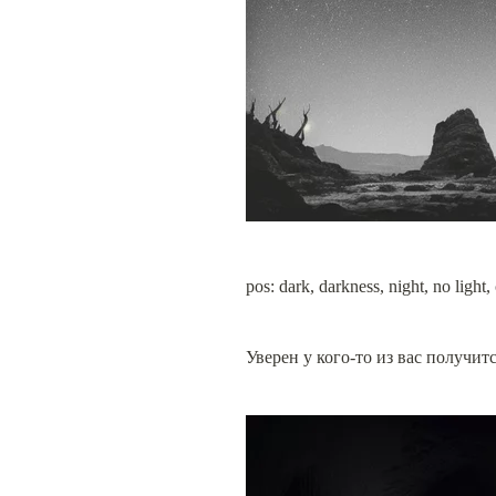
pos: dark, darkness, night, no light, 
Уверен у кого-то из вас получитс