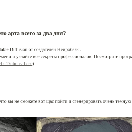
ю арта всего за 
два дня
?
ble Diffusion от создателей Нейробазы.

емени и узнайте все секреты профессионалов. Посмотрите прогр
oweb_1?utmus=base
)
что вы не сможете вот щас пойти и сгенерировать очень темную