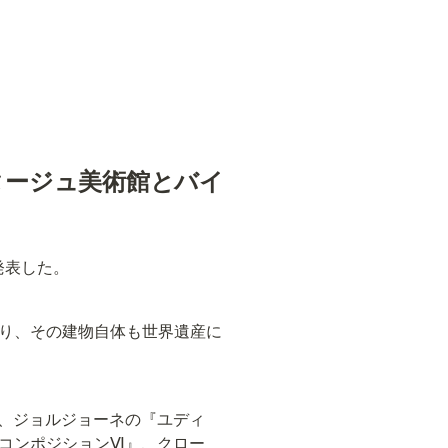
タージュ美術館とバイ
発表した。
り、その建物自体も世界遺産に
』、ジョルジョーネの『ユディ
コンポジションⅥ』、クロー