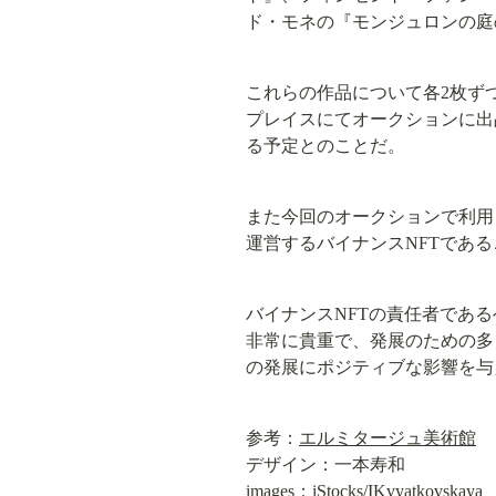
ド・モネの『モンジュロンの庭
これらの作品について各2枚ずつ
プレイスにてオークションに出
る予定とのことだ。
また今回のオークションで利用さ
運営するバイナンスNFTであ
バイナンスNFTの責任者である
非常に貴重で、発展のための多
の発展にポジティブな影響を与
参考：
エルミタージュ美術館
デザイン：一本寿和

images：iStocks/IKvyatkovskaya