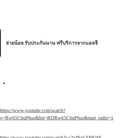
จ่ายน้อย รับประกันนาน ฟรีบริการจากแอลจี
https://www.youtube.com/watch?
v=Rw65C6qP6us&list=RDRw65C6qP6us&start_radio=1
https://www.youtube.com/watch?v=2xfNeLFMOfY