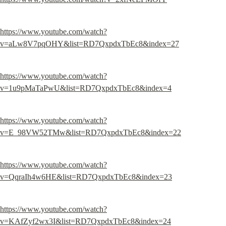
https://www.youtube.com/watch?
v=aLw8V7pqOHY&list=RD7QxpdxTbEc8&index=27
https://www.youtube.com/watch?
v=1u9pMaTaPwU&list=RD7QxpdxTbEc8&index=4
https://www.youtube.com/watch?
v=E_98VW52TMw&list=RD7QxpdxTbEc8&index=22
https://www.youtube.com/watch?
v=QqraIh4w6HE&list=RD7QxpdxTbEc8&index=23
https://www.youtube.com/watch?
v=KAfZyf2wx3I&list=RD7QxpdxTbEc8&index=24