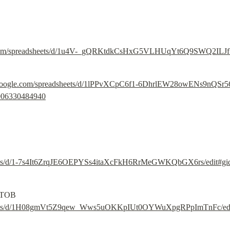
le.com/spreadsheets/d/1u4V-_gQRKtdkCsHxG5VLHUqYt6Q9SWQ2ILJf
s.google.com/spreadsheets/d/1lPPvXCpC6f1-6DhrlEW28owENs9nQSr
906330484940
sheets/d/1-7s4It6ZrqJE6OEPYSs4itaXcFkH6RrMeGWKQbGX6rs/edit#g
PR и КОНТАКТЫ ЖУРНАЛИСТОВ 
dsheets/d/1H08gmVt5Z9qew_Wws5uOKKpIUt0OYWuXpgRPpImTnFc/ed