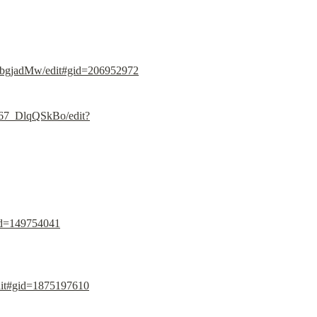
bgjadMw/edit#gid=206952972
567_DlqQSkBo/edit?
id=149754041
it#gid=1875197610