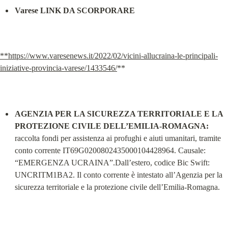
Varese LINK DA SCORPORARE
**
https://www.varesenews.it/2022/02/vicini-allucraina-le-principali-
iniziative-provincia-varese/1433546/
**
AGENZIA PER LA SICUREZZA TERRITORIALE E LA 
PROTEZIONE CIVILE DELL’EMILIA-ROMAGNA:
raccolta fondi per assistenza ai profughi e aiuti umanitari, tramite 
conto corrente IT69G0200802435000104428964. Causale: 
“EMERGENZA UCRAINA”.Dall’estero, codice Bic Swift: 
UNCRITM1BA2. Il conto corrente è intestato all’Agenzia per la 
sicurezza territoriale e la protezione civile dell’Emilia-Romagna.