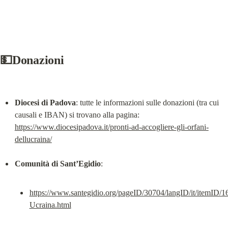
💵Donazioni
Diocesi di Padova
: tutte le informazioni sulle donazioni (tra cui 
causali e IBAN) si trovano alla pagina: 
https://www.diocesipadova.it/pronti-ad-accogliere-gli-orfani-
dellucraina/
Comunità di Sant’Egidio
https://www.santegidio.org/pageID/30704/langID/it/itemID/
Ucraina.html