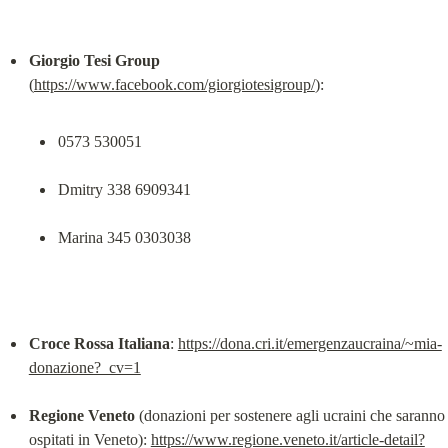
Giorgio Tesi Group
(
https://www.facebook.com/giorgiotesigroup/
0573 530051
Dmitry 338 6909341
Marina 345 0303038
Croce Rossa Italiana
: 
https://dona.cri.it/emergenzaucraina/~mia-
donazione?_cv=1
Regione Veneto
 (donazioni per sostenere agli ucraini che saranno 
ospitati in Veneto): 
https://www.regione.veneto.it/article-detail?