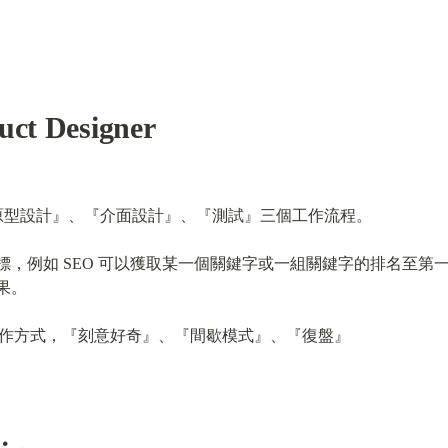
uct Designer
『原型設計』、『介面設計』、『測試』三個工作流程。
標，例如 SEO 可以獲取某一個關鍵字或一組關鍵字的排名至第
果。
alker 協作方式，『刻意好奇』、『間歇模式』、『復盤』