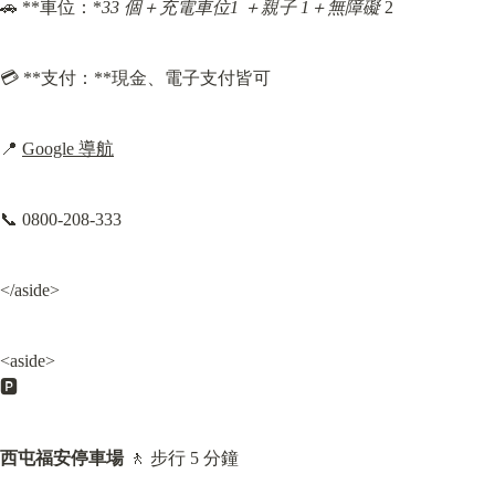
🚗 **車位：*
33 個＋充電車位
1 ＋親子
 1＋無障礙
 2
💳 **支付：**現金、電子支付皆可
📍 
Google 導航
📞 0800-208-333
</aside>
<aside>

🅿️
西屯福安停車場
 🚶 步行 5 分鐘