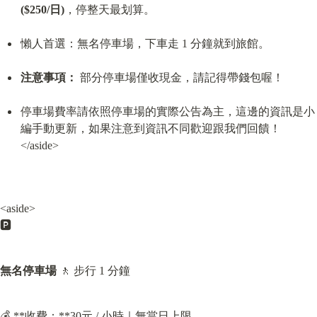
($250/日)
，停整天最划算。
懶人首選：無名停車場，下車走 1 分鐘就到旅館。
注意事項：
 部分停車場僅收現金，請記得帶錢包喔！
停車場費率請依照停車場的實際公告為主，這邊的資訊是小
編手動更新，如果注意到資訊不同歡迎跟我們回饋！

</aside>
<aside>

🅿️
無名停車場
 🚶 步行 1 分鐘
💰 **收費：**30元 / 小時｜無當日上限