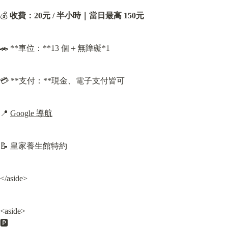
💰 
收費：
20元 / 半小時｜
當日最高 150元
🚗 **車位：**13 個＋無障礙*1
💳 **支付：**現金、電子支付皆可
📍 
Google 導航
📝 皇家養生館特約
</aside>
<aside>

🅿️