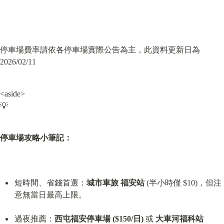
停車場費率請依各停車場實際公告為主，此資料更新日為 
2026/02/11
<aside>

💡
停車場攻略小筆記：
短時間、省錢首選：
城市車旅 福安站
 (半小時僅 $10)，但注
意無當日最高上限。
過夜推薦：
西屯福安停車場 ($150/日)
 或 
大車河福科站 