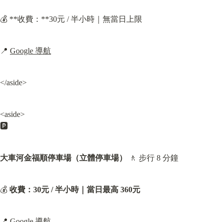
💰 **收費：**30元 / 半小時｜無當日上限
📍 
Google 導航
</aside>
<aside>

🅿️
大車河金福順停車場（立體停車場）
 🚶 步行 8 分鐘
💰 
收費：
30元 / 半小時｜
當日最高 360元
📍 
Google 導航