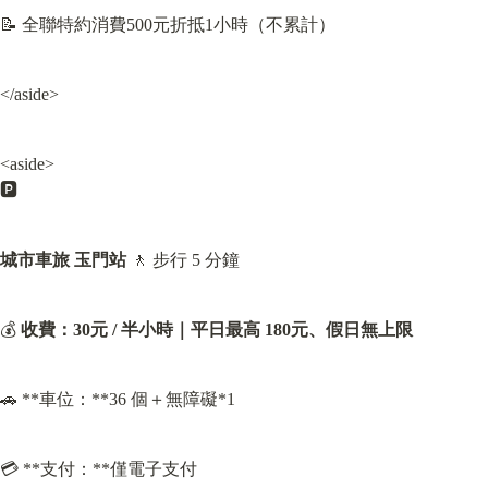
📝 全聯特約消費500元折抵1小時（不累計）
</aside>
<aside>

🅿️
城市車旅 玉門站
 🚶 步行 5 分鐘
💰 
收費：
30元 / 半小時｜
平日最高 180元、假日無上限
🚗 **車位：**36 個＋無障礙*1
💳 **支付：**僅電子支付