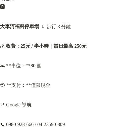
🅿️
大車河福科停車場
 🚶 步行 3 分鐘
💰 
收費：
25元 / 半小時｜
當日最高 250元
🚗 **車位：**80 個
💳 **支付：**僅限現金
📍 
Google 導航
📞 0980-928-666 / 04-2359-6809