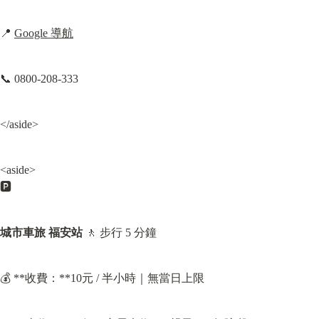
📍 
Google 導航
📞 0800-208-333
</aside>
<aside>

🅿️
城市車旅 福安站
 🚶 步行 5 分鐘
💰 **收費：**10元 / 半小時｜無當日上限