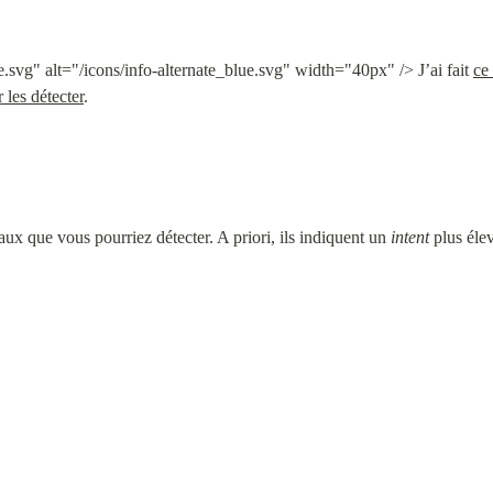
.svg" alt="/icons/info-alternate_blue.svg" width="40px" /> J’ai fait 
ce
 les détecter
.
naux que vous pourriez détecter. A priori, ils indiquent un 
intent
 plus éle