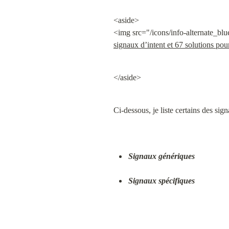
<aside>

<img src="/icons/info-alternate_blue
signaux d’intent et 67 solutions pour
</aside>
Ci-dessous, je liste certains des sig
Signaux génériques
Signaux spécifiques