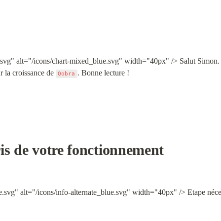
svg" alt="/icons/chart-mixed_blue.svg" width="40px" /> Salut Simon. 
r la croissance de 
. Bonne lecture !
Qobra
is de votre fonctionnement
e.svg" alt="/icons/info-alternate_blue.svg" width="40px" /> Etape néc