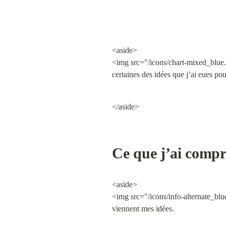
<aside>

<img src="/icons/chart-mixed_blue.
certaines des idées que j’ai eues pou
</aside>
Ce que j’ai compr
<aside>

<img src="/icons/info-alternate_blu
viennent mes idées.