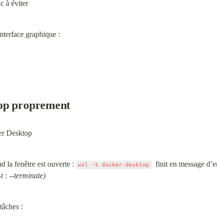
 à éviter
interface graphique :
op proprement
ker Desktop
d la fenêtre est ouverte : 
wsl -t docker-desktop
-t : --terminate)
tâches :