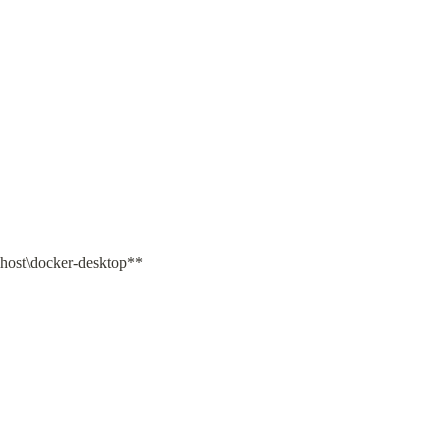
alhost\docker-desktop**