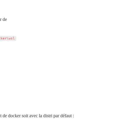
er de
cker\wsl
 de docker soit avec la distri par défaut :