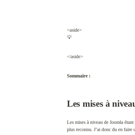
<aside>

💡
</aside>
Sommaire :
Les mises à nivea
Les mises à niveau de Joomla étant to
plus reconnu. J’ai donc du en faire