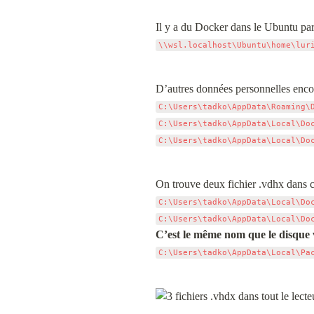
\\wsl.localhost\Ubuntu\home\lur
C:\Users\tadko\AppData\Roaming\
C:\Users\tadko\AppData\Local\Do
C:\Users\tadko\AppData\Local\Do
On trouve deux fichier .vdhx dans ce
C:\Users\tadko\AppData\Local\Do
C:\Users\tadko\AppData\Local\Do
C’est le même nom que le disque v
C:\Users\tadko\AppData\Local\Pa