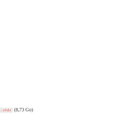
 (8,73 Go)
4.vhdx