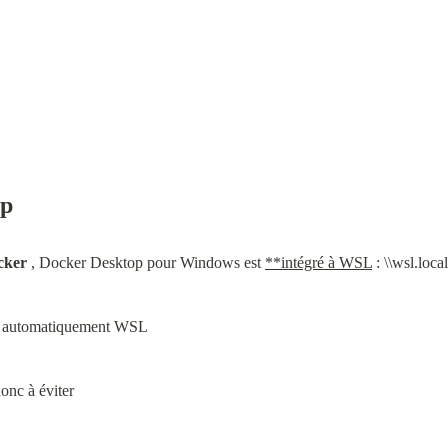
op
cker
 , Docker Desktop pour Windows est 
**intégré à WSL
 : \\wsl.loc
c automatiquement WSL