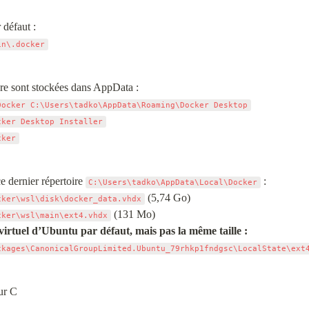
in\.docker
Docker C:\Users\tadko\AppData\Roaming\Docker Desktop
cker Desktop Installer
cker
 dernier répertoire 
C:\Users\tadko\AppData\Local\Docker
cker\wsl\disk\docker_data.vhdx
cker\wsl\main\ext4.vhdx
irtuel d’Ubuntu par défaut, mais pas la même taille :
ckages\CanonicalGroupLimited.Ubuntu_79rhkp1fndgsc\LocalState\ext