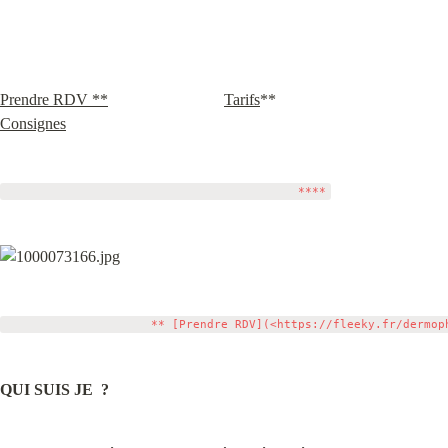
Prendre RDV **
Tarifs
**                                     
Consignes
QUI SUIS JE  ?