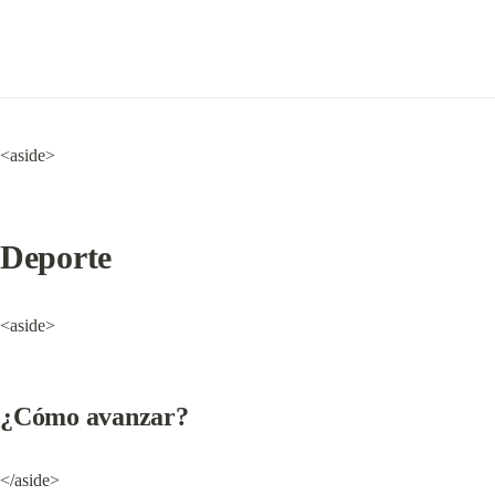
<aside>
Deporte
<aside>
¿Cómo avanzar?
</aside>