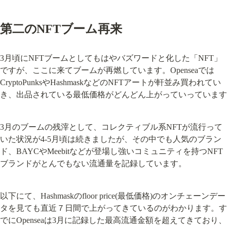
第二のNFTブーム再来
3月頃にNFTブームとしてもはやバズワードと化した「NFT」
ですが、ここに来てブームが再燃しています。Openseaでは
CryptoPunksやHashmaskなどのNFTアートが軒並み買われてい
き、出品されている最低価格がどんどん上がっていっています
3月のブームの残滓として、コレクティブル系NFTが流行って
いた状況が4-5月頃は続きましたが、その中でも人気のブラン
ド、BAYCやMeebitなどが登場し強いコミュニティを持つNFT
ブランドがとんでもない流通量を記録しています。
以下にて、Hashmaskのfloor price(最低価格)のオンチェーンデー
タを見ても直近７日間で上がってきているのがわかります。す
でにOpenseaは3月に記録した最高流通金額を超えてきており、