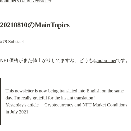
nobumei's Daily Newsletter
20210810のMainTopics
#78 Substack
NFT価格がまた値上がりしてますね、どうも
@nobu_mei
です。
This newsletter is now being translated into English on the same 
day. I'm really grateful for the instant translation!

Yesterday's article： 
Cryptocurrency and NFT Market Conditions 
in July 2021