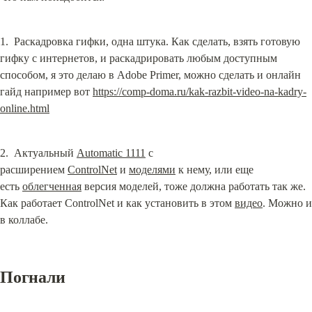
1.  Раскадровка гифки, одна штука. Как сделать, взять готовую 
гифку с интернетов, и раскадрировать любым доступным 
способом, я это делаю в Adobe Primer, можно сделать и онлайн 
гайд например вот 
https://comp-doma.ru/kak-razbit-video-na-kadry-
online.html
2.  Актуальный 
Automatic 1111
 с 
расширением 
ControlNet
 и 
моделями
 к нему, или еще 
есть 
облегченная
 версия моделей, тоже должна работать так же. 
Как работает ControlNet и как установить в этом 
видео
. Можно и 
в коллабе.
Погнали