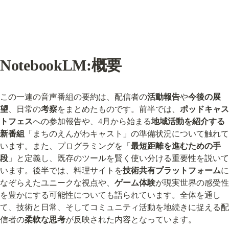
NotebookLM:概要
この一連の音声番組の要約は、配信者の
活動報告
や
今後の展
望
、日常の
考察
をまとめたものです。前半では、
ポッドキャス
トフェス
への参加報告や、4月から始まる
地域活動を紹介する
新番組
「まちのえんがわキャスト」の準備状況について触れて
います。また、プログラミングを「
最短距離を進むための手
段
」と定義し、既存のツールを賢く使い分ける重要性を説いて
います。後半では、料理サイトを
技術共有プラットフォーム
に
なぞらえたユニークな視点や、
ゲーム体験
が現実世界の感受性
を豊かにする可能性についても語られています。全体を通し
て、技術と日常、そしてコミュニティ活動を地続きに捉える配
信者の
柔軟な思考
が反映された内容となっています。