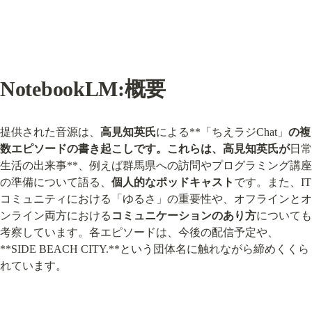
NotebookLM:概要
提供された音源は、
高見知英氏
による**「ちえラジChat」
の複
数エピソードの書き起こしです。これらは、高見知英氏が
日常
生活の出来事**、例えば群馬県への訪問やプログラミング講座
の準備について語る、
個人的なポッドキャスト
です。また、IT
コミュニティにおける「ゆるさ」の重要性や、オフラインとオ
ンライン両方における
コミュニケーションのあり方
についても
考察しています。各エピソードは、今後の配信予定や、
**SIDE BEACH CITY.**という団体名に触れながら締めくくら
れています。