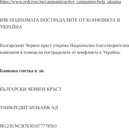
https://www.redcross.bg/campaign/active_campaigns/help_ukraina
БЧК ПОДПОМАГА ПОСТРАДАЛИТЕ ОТ КОНФЛИКТА В 
УКРАЙНА
Българският Червен кръст открива Национална благотворителна 
кампания в помощ на пострадалите от конфликта в Украйна.
Банкова сметка в лв.
БЪЛГАРСКИ ЧЕРВЕН КРЪСТ
УНИКРЕДИТ БУЛБАНК АД
BG23UNCR76301077778563