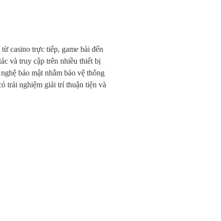
từ casino trực tiếp, game bài đến 
 và truy cập trên nhiều thiết bị 
g nghệ bảo mật nhằm bảo vệ thông 
trải nghiệm giải trí thuận tiện và 