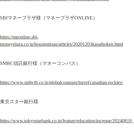
SBIマネープラザ様（マネープラザONLINE）
https://mponline.sbi-
moneyplaza.co.jp/housingloan/articles/20201203kasaihoken.html
SMBC信託銀行様（マネーコンパス）
https://www.smbctb.co.jp/globalcompass/travel/canadian-rockies/
東京スター銀行様
https://www.tokyostarbank.co.jp/feature/education/increase/20240819