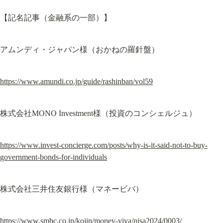
【記名記事（金融系の一部）】
アムンディ・ジャパン様（おかねの羅針盤）
https://www.amundi.co.jp/guide/rashinban/vol59
株式会社MONO Investment様（投資のコンシェルジュ）
https://www.invest-concierge.com/posts/why-is-it-said-not-to-buy-
government-bonds-for-individuals
株式会社三井住友銀行様（マネービバ）
https://www.smbc.co.jp/kojin/money-viva/nisa2024/0003/