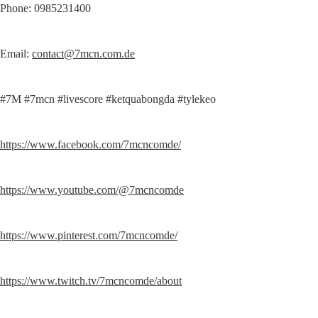
Phone: 0985231400
Email: 
contact@7mcn.com.de
#7M #7mcn #livescore #ketquabongda #tylekeo
https://www.facebook.com/7mcncomde/
https://www.youtube.com/@7mcncomde
https://www.pinterest.com/7mcncomde/
https://www.twitch.tv/7mcncomde/about