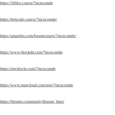
https://500px.com/p/7mcncomde
https://leetcode.com/u/7mcncomde/
https://amaz0ns.com/forums/users/7mcncomde/
https://www.blockdit.com/7mcncomde
https://stocktwits.com/7mcncomde
https://www.magcloud.com/user/7mcncomde
https://blender.community/thuong_hieu/