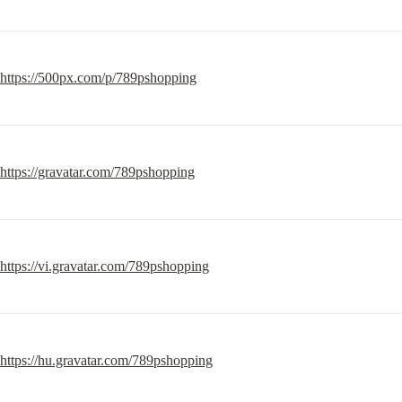
https://500px.com/p/789pshopping
https://gravatar.com/789pshopping
https://vi.gravatar.com/789pshopping
https://hu.gravatar.com/789pshopping