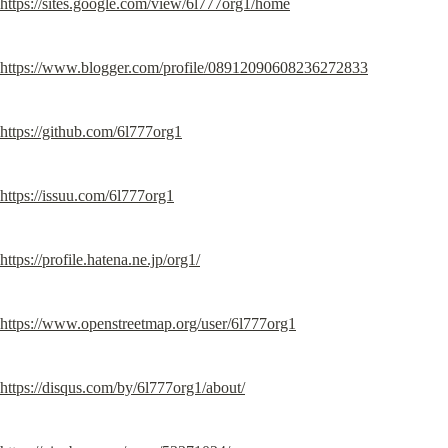
https://sites.google.com/view/6l777org1/home
https://www.blogger.com/profile/08912090608236272833
https://github.com/6l777org1
https://issuu.com/6l777org1
https://profile.hatena.ne.jp/org1/
https://www.openstreetmap.org/user/6l777org1
https://disqus.com/by/6l777org1/about/