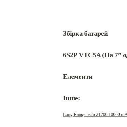
Збірка батарей
6S2P VTC5A (На 7” о
Елементи
Інше:
Long Range 5s2p 21700 10000 m