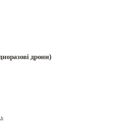
дноразові дрони)
Ah